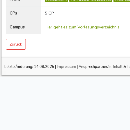
CPs
5 CP
Campus
Hier geht es zum Vorlesungsverzeichnis
Zurück
Letzte Änderung:
14.08.2025
|
Impressum
| Ansprechpartner/in:
Inhalt
&
T