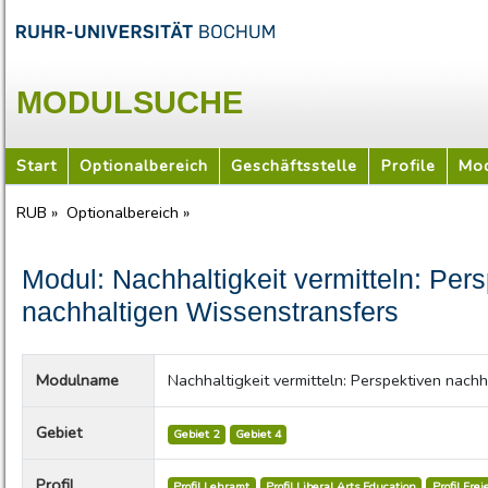
MODULSUCHE
Start
Optionalbereich
Geschäftsstelle
Profile
Mod
RUB »
Optionalbereich »
Modul: Nachhaltigkeit vermitteln: Per
nachhaltigen Wissenstransfers
Modulname
Nachhaltigkeit vermitteln: Perspektiven nach
Gebiet
Gebiet 2
Gebiet 4
Profil
Profil Lehramt
Profil Liberal Arts Education
Profil Fre