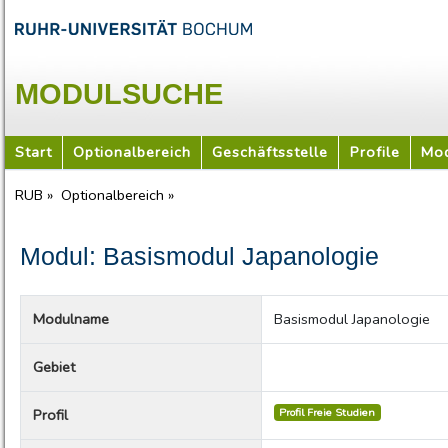
MODULSUCHE
Start
Optionalbereich
Geschäftsstelle
Profile
Mod
RUB »
Optionalbereich »
Modul: Basismodul Japanologie
Modulname
Basismodul Japanologie
Gebiet
Profil Freie Studien
Profil