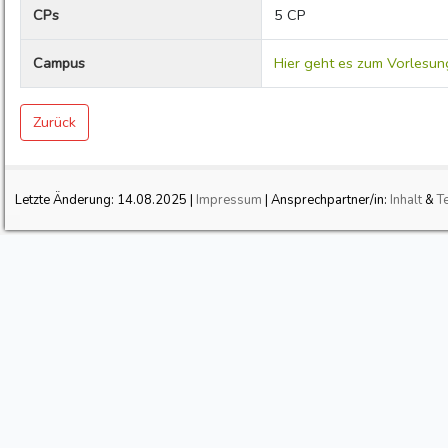
CPs
5 CP
Campus
Hier geht es zum Vorlesun
Zurück
Letzte Änderung:
14.08.2025
|
Impressum
| Ansprechpartner/in:
Inhalt
&
T