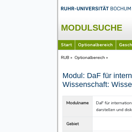
MODULSUCHE
Start
Optionalbereich
Gesch
RUB »
Optionalbereich »
Modul: DaF für inter
Wissenschaft: Wissen
Modulname
DaF für internatio
darstellen und disk
Gebiet