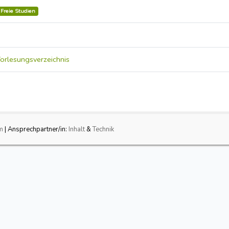
l Freie Studien
orlesungsverzeichnis
m
| Ansprechpartner/in:
Inhalt
&
Technik