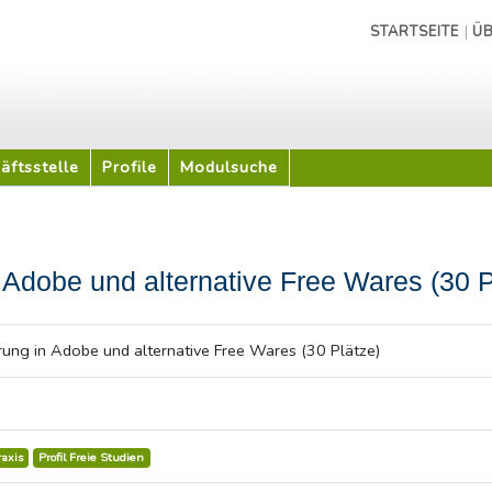
|
STARTSEITE
ÜB
äftsstelle
Profile
Modulsuche
 Adobe und alternative Free Wares (30 P
rung in Adobe und alternative Free Wares (30 Plätze)
raxis
Profil Freie Studien