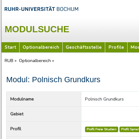
MODULSUCHE
Start
Optionalbereich
Geschäftsstelle
Profile
Mod
RUB »
Optionalbereich »
Modul: Polnisch Grundkurs
Modulname
Polnisch Grundkurs
Gebiet
Profil
Profil Freie Studien
Profil Spra