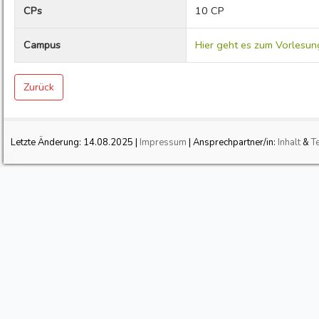
CPs
10 CP
Campus
Hier geht es zum Vorlesun
Zurück
Letzte Änderung:
14.08.2025
|
Impressum
| Ansprechpartner/in:
Inhalt
&
T