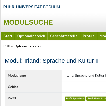
MODULSUCHE
Start
Optionalbereich
Geschäftsstelle
Profile
Mod
RUB »
Optionalbereich »
Modul: Irland: Sprache und Kultur II
Modulname
Irland: Sprache und Kultur I
Gebiet
Profil
Profil Sprachen
Profil Freie Stu