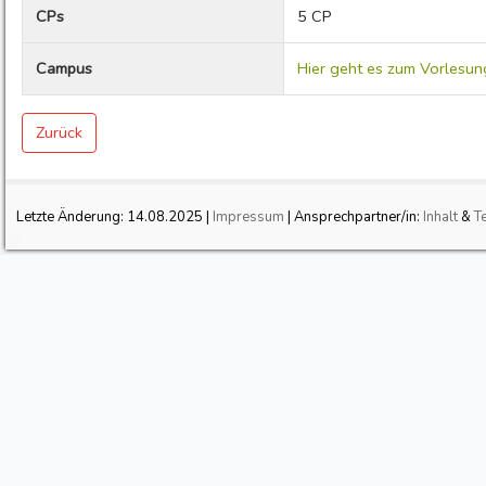
CPs
5 CP
Campus
Hier geht es zum Vorlesun
Zurück
Letzte Änderung:
14.08.2025
|
Impressum
| Ansprechpartner/in:
Inhalt
&
T