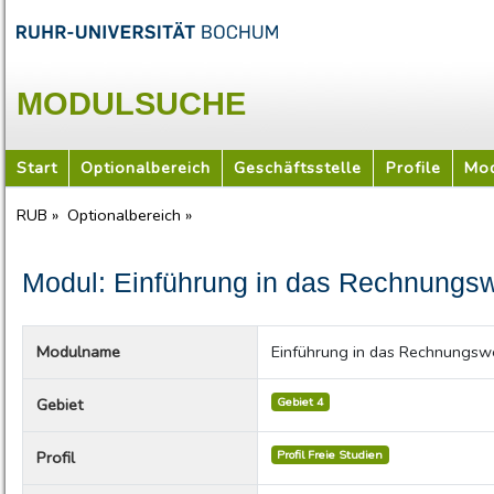
MODULSUCHE
Start
Optionalbereich
Geschäftsstelle
Profile
Mod
RUB »
Optionalbereich »
Modul: Einführung in das Rechnungsw
Modulname
Einführung in das Rechnungsw
Gebiet 4
Gebiet
Profil Freie Studien
Profil