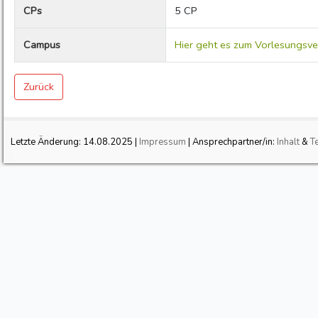
CPs
5 CP
Campus
Hier geht es zum Vorlesungsve
Zurück
Letzte Änderung:
14.08.2025
|
Impressum
| Ansprechpartner/in:
Inhalt
&
T