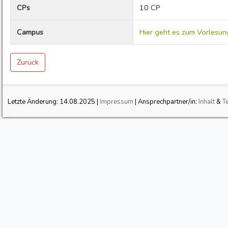
CPs
10 CP
Campus
Hier geht es zum Vorlesun
Zurück
Letzte Änderung:
14.08.2025
|
Impressum
| Ansprechpartner/in:
Inhalt
&
T