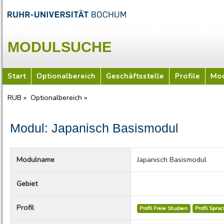
MODULSUCHE
Start
Optionalbereich
Geschäftsstelle
Profile
Mod
RUB »
Optionalbereich »
Modul: Japanisch Basismodul
Modulname
Japanisch Basismodul
Gebiet
Profil
Profil Freie Studien
Profil Spra