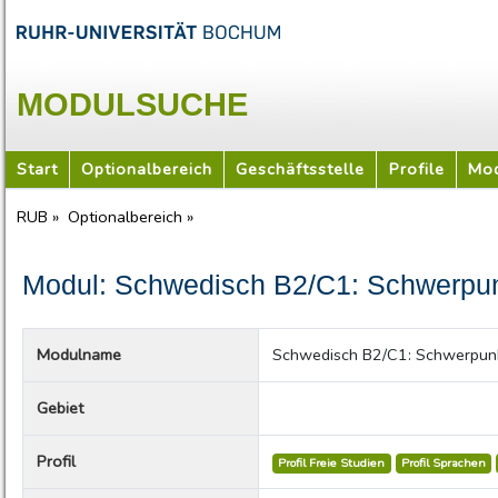
MODULSUCHE
Start
Optionalbereich
Geschäftsstelle
Profile
Mod
RUB »
Optionalbereich »
Modul: Schwedisch B2/C1: Schwerpunk
Modulname
Schwedisch B2/C1: Schwerpunk
Gebiet
Profil
Profil Freie Studien
Profil Sprachen