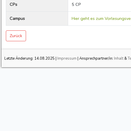
CPs
5 CP
Campus
Hier geht es zum Vorlesungsve
Zurück
Letzte Änderung:
14.08.2025
|
Impressum
| Ansprechpartner/in:
Inhalt
&
T