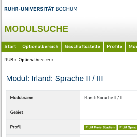
MODULSUCHE
Start
Optionalbereich
Geschäftsstelle
Profile
Mod
RUB »
Optionalbereich »
Modul: Irland: Sprache II / III
Modulname
Irland: Sprache II / III
Gebiet
Profil
Profil Freie Studien
Profil Spra