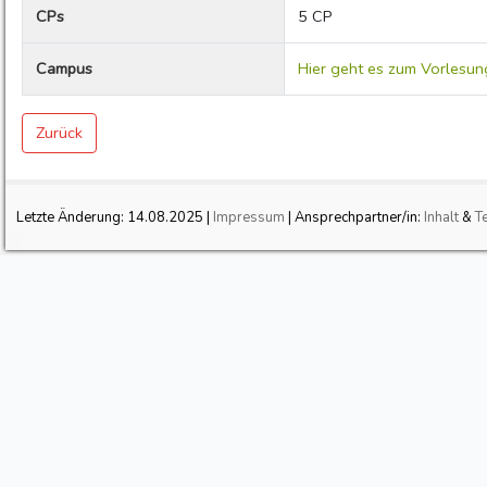
CPs
5 CP
Campus
Hier geht es zum Vorlesun
Zurück
Letzte Änderung:
14.08.2025
|
Impressum
| Ansprechpartner/in:
Inhalt
&
T