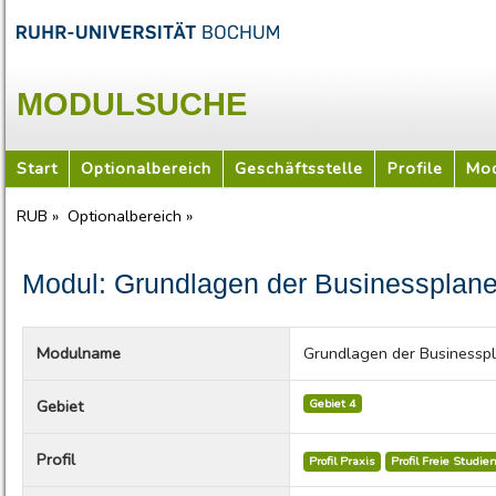
MODULSUCHE
Start
Optionalbereich
Geschäftsstelle
Profile
Mod
RUB »
Optionalbereich »
Modul: Grundlagen der Businessplane
Modulname
Grundlagen der Businesspl
Gebiet 4
Gebiet
Profil
Profil Praxis
Profil Freie Studie