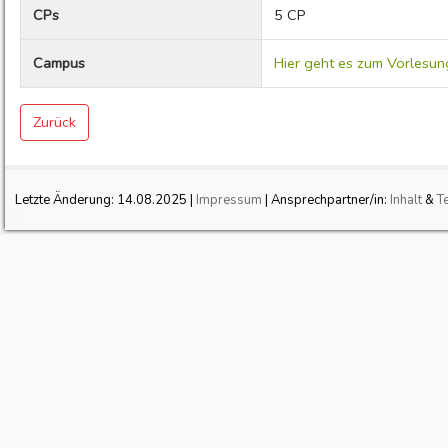
CPs
5 CP
Campus
Hier geht es zum Vorlesun
Zurück
Letzte Änderung:
14.08.2025
|
Impressum
| Ansprechpartner/in:
Inhalt
&
T