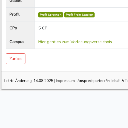
Gebiet
Profil
Profil Sprachen
Profil Freie Studien
CPs
5 CP
Campus
Hier geht es zum Vorlesungsverzeichnis
Zurück
Letzte Änderung:
14.08.2025
|
Impressum
| Ansprechpartner/in:
Inhalt
&
T