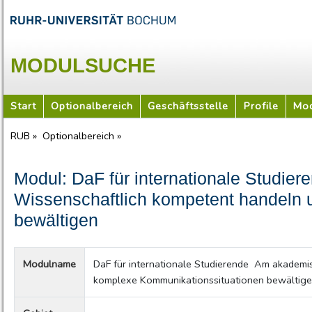
MODULSUCHE
Start
Optionalbereich
Geschäftsstelle
Profile
Mod
RUB »
Optionalbereich »
Modul: DaF für internationale Studier
Wissenschaftlich kompetent handeln
bewältigen
Modulname
DaF für internationale Studierende  Am akadem
komplexe Kommunikationssituationen bewältig