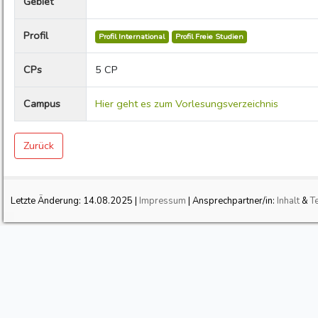
Gebiet
Profil
Profil International
Profil Freie Studien
CPs
5 CP
Campus
Hier geht es zum Vorlesungsverzeichnis
Zurück
Letzte Änderung:
14.08.2025
|
Impressum
| Ansprechpartner/in:
Inhalt
&
T