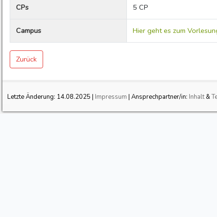
CPs
5 CP
Campus
Hier geht es zum Vorlesun
Zurück
Letzte Änderung:
14.08.2025
|
Impressum
| Ansprechpartner/in:
Inhalt
&
T