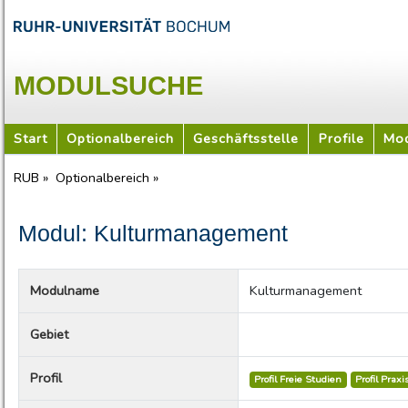
MODULSUCHE
Start
Optionalbereich
Geschäftsstelle
Profile
Mod
RUB »
Optionalbereich »
Modul: Kulturmanagement
Modulname
Kulturmanagement
Gebiet
Profil
Profil Freie Studien
Profil Praxi