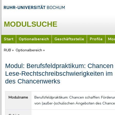
MODULSUCHE
Start
Optionalbereich
Geschäftsstelle
Profile
Mod
RUB »
Optionalbereich »
Modul: Berufsfeldpraktikum: Chancen 
Lese-Rechtschreibschwierigkeiten im
des Chancenwerks
Modulname
Berufsfeldpraktikum: Chancen schaffen: Förderu
von (außer-)schulischen Angeboten des Chanc