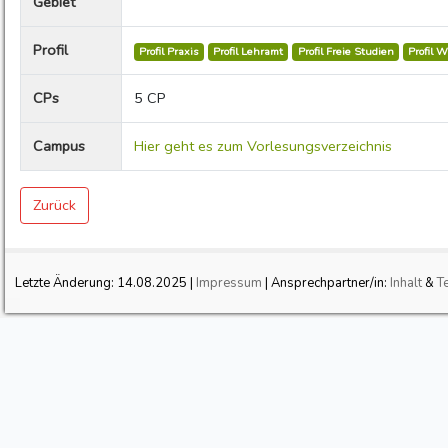
Gebiet
Profil
Profil Praxis
Profil Lehramt
Profil Freie Studien
Profil 
CPs
5 CP
Campus
Hier geht es zum Vorlesungsverzeichnis
Zurück
Letzte Änderung:
14.08.2025
|
Impressum
| Ansprechpartner/in:
Inhalt
&
T