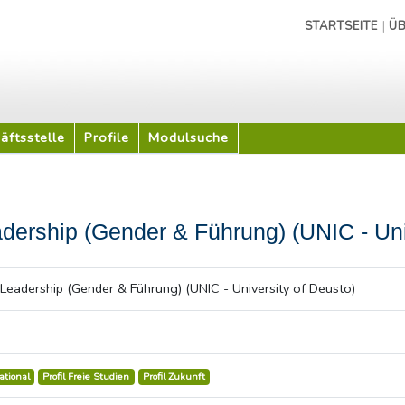
|
STARTSEITE
ÜB
äftsstelle
Profile
Modulsuche
ership (Gender & Führung) (UNIC - Univ
Leadership (Gender & Führung) (UNIC - University of Deusto)
national
Profil Freie Studien
Profil Zukunft