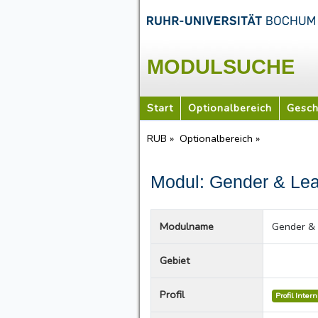
MODULSUCHE
Start
Optionalbereich
Gesch
RUB »
Optionalbereich »
Modul: Gender & Lead
Modulname
Gender & 
Gebiet
Profil
Profil Inter