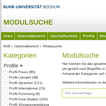
MODULSUCHE
Start
Optionalbereich
Geschäftsstelle
Profile
Mod
RUB »
Optionalbereich »
Modulsuche
Kategorien
Modulsuche
Hier können Sie das gesamt
Profile
um gezielt nach Begriffen in
Profil Praxis
(85)
Anhand der Kategorien auf de
Profil Lehramt
(48)
Weitere Informationen zu de
Profil Sprachen
(121)
Profil International
(15)
Profil Forschung
(6)
Username
Profil Freie Studien
(293)
Profil Wissensvermittlung