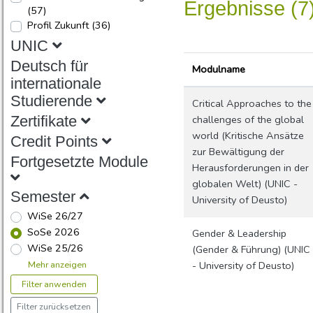
Ergebnisse (7
(57)
Profil Zukunft
(36)
UNIC
Deutsch für
Modulname
internationale
Studierende
Critical Approaches to the
challenges of the global
Zertifikate
world (Kritische Ansätze
Credit Points
zur Bewältigung der
Fortgesetzte Module
Herausforderungen in der
globalen Welt) (UNIC -
Semester
University of Deusto)
WiSe 26/27
SoSe 2026
Gender & Leadership
WiSe 25/26
(Gender & Führung) (UNIC
Mehr anzeigen
- University of Deusto)
Filter anwenden
Filter zurücksetzen