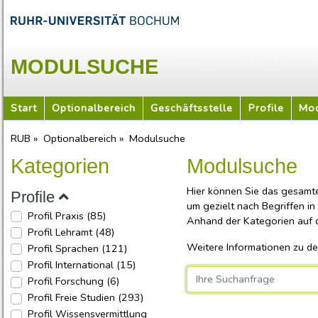
MODULSUCHE
Start
Optionalbereich
Geschäftsstelle
Profile
Mod
RUB »
Optionalbereich »
Modulsuche
Kategorien
Modulsuche
Hier können Sie das gesamt
Profile
um gezielt nach Begriffen in
Profil Praxis
(85)
Anhand der Kategorien auf de
Profil Lehramt
(48)
Weitere Informationen zu de
Profil Sprachen
(121)
Profil International
(15)
Profil Forschung
(6)
Username
Profil Freie Studien
(293)
Profil Wissensvermittlung