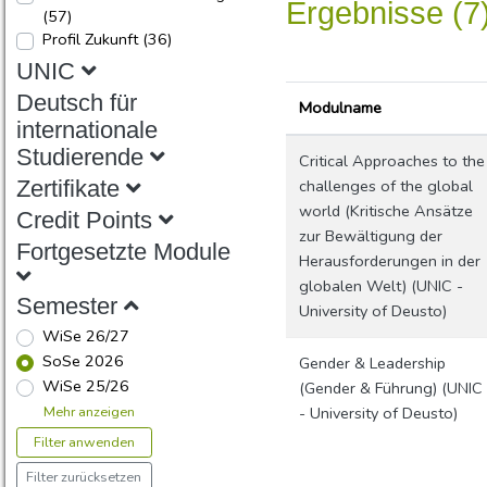
Ergebnisse (7
(57)
Profil Zukunft
(36)
UNIC
Deutsch für
Modulname
internationale
Studierende
Critical Approaches to the
challenges of the global
Zertifikate
world (Kritische Ansätze
Credit Points
zur Bewältigung der
Fortgesetzte Module
Herausforderungen in der
globalen Welt) (UNIC -
Semester
University of Deusto)
WiSe 26/27
SoSe 2026
Gender & Leadership
WiSe 25/26
(Gender & Führung) (UNIC
Mehr anzeigen
- University of Deusto)
Filter anwenden
Filter zurücksetzen