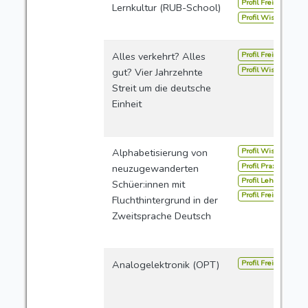
Profil Freie Studien
Lernkultur (RUB-School)
Profil Wissensverm
Profil Freie Studien
Alles verkehrt? Alles
Profil Wissensverm
gut? Vier Jahrzehnte
Streit um die deutsche
Einheit
Profil Wissensverm
Alphabetisierung von
Profil Praxis
neuzugewanderten
Profil Lehramt
Schüer:innen mit
Profil Freie Studien
Fluchthintergrund in der
Zweitsprache Deutsch
Profil Freie Studien
Analogelektronik (OPT)