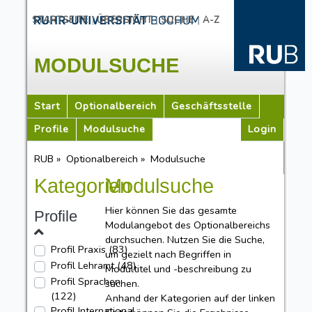
|
|
|
STARTSEITE
ÜBERSICHT
SUCHE
A-Z
MODULSUCHE
Start
Optionalbereich
Geschäftsstelle
Profile
Modulsuche
Login
RUB »
Optionalbereich »
Modulsuche
Kategorien
Modulsuche
Hier können Sie das gesamte
Profile
Modulangebot des Optionalbereichs
durchsuchen. Nutzen Sie die Suche,
Profil Praxis
(83)
um gezielt nach Begriffen in
Profil Lehramt
(48)
Modultitel und -beschreibung zu
Profil Sprachen
suchen.
(122)
Anhand der Kategorien auf der linken
Profil International