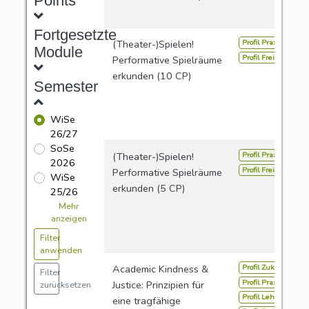
Points
Fortgesetzte
Profil Praxis
(Theater-)Spielen!
Module
Profil Freie Studien
Performative Spielräume
erkunden (10 CP)
Semester
WiSe
26/27
SoSe
Profil Praxis
(Theater-)Spielen!
2026
Profil Freie Studien
Performative Spielräume
WiSe
erkunden (5 CP)
25/26
Mehr
anzeigen
Filter
anwenden
Profil Zukunft
Academic Kindness &
Filter
Profil Praxis
Justice: Prinzipien für
zurücksetzen
Profil Lehramt
eine tragfähige