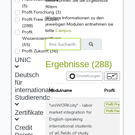
Seite können Sie die Ergebnisse
(5)
filtern.
Profil Forschung
(3)
Weitere Informationen zu den
Profil Freie Studien
jeweiligen Modulen entnehmen sie
(288)
bitte
Campus
.
Profil
Wissensvermittlung
(55)
Username
Profil Zukunft
(36)
UNIC
Ergebnisse (288)
Deutsch
Einstellungen
für
internationale
Modulname
Profil
Studierende
Profil Praxis
"uniWORKcity" - labor
Zertifikate
Profil Freie Studien
market integration for
English-speaking
international students
Credit
of all fields of study