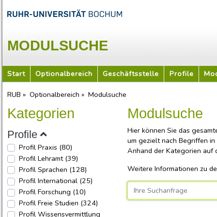
MODULSUCHE
Start
Optionalbereich
Geschäftsstelle
Profile
Mod
RUB »
Optionalbereich »
Modulsuche
Kategorien
Modulsuche
Hier können Sie das gesamt
Profile
um gezielt nach Begriffen in
Profil Praxis
(80)
Anhand der Kategorien auf de
Profil Lehramt
(39)
Weitere Informationen zu de
Profil Sprachen
(128)
Profil International
(25)
Profil Forschung
(10)
Username
Profil Freie Studien
(324)
Profil Wissensvermittlung