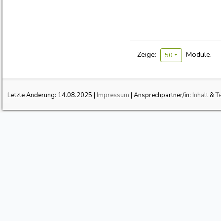
Zeige:
Module.
50
Letzte Änderung:
14.08.2025
|
Impressum
| Ansprechpartner/in:
Inhalt
&
T