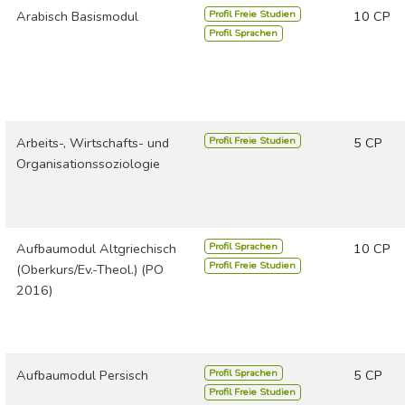
Profil Freie Studien
Arabisch Basismodul
10 CP
Profil Sprachen
Profil Freie Studien
Arbeits-, Wirtschafts- und
5 CP
Organisationssoziologie
Profil Sprachen
Aufbaumodul Altgriechisch
10 CP
Profil Freie Studien
(Oberkurs/Ev.-Theol.) (PO
2016)
Profil Sprachen
Aufbaumodul Persisch
5 CP
Profil Freie Studien