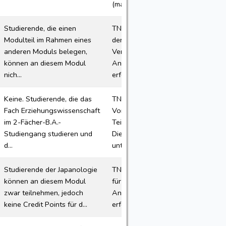
(maxim...
Studierende, die einen
TN-Plätze: 50/300 Termin
Modulteil im Rahmen eines
der 1.Sitzung: s.
anderen Moduls belegen,
Veranstaltungsbeschreibung
können an diesem Modul
Anmeldung: Die Anmeldung
nich...
erfol...
Keine. Studierende, die das
TN-Plätze: In den
Fach Erziehungswissenschaft
Vorlesungen gibt es keine
im 2-Fächer-B.A.-
Teilnehmerbeschränkung.
Studiengang studieren und
Die Modulabschlussprüfung
d...
unterl...
Studierende der Japanologie
TN-Plätze: 10/100 Plätzen
können an diesem Modul
für den Optionalbereich
zwar teilnehmen, jedoch
Anmeldung: Die Anmeldung
keine Credit Points für d...
erfolgt über CampusOffice...