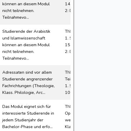
können an diesem Modul
14.10.2026, 12-14 Uhr Teil
nicht teilnehmen.
2: Di, 06.04.2027, 10-...
Teilnahmevo...
Studierende der Arabistik
TN-Plätze 7 / 15 Termin der
und Islamwissenschaft
1. Sitzung Teil 1: Do,
können an diesem Modul
15.10.2026, 10-12 Uhr Teil
nicht teilnehmen.
2: Do, 08.04.2027, 10-...
Teilnahmevo...
Adressaten sind vor allem
TN-Plätze: Für Teil 1a und
Studierende angrenzender
Teil 1b je 30 / 40 Termin der
Fachrichtungen (Theologie,
1. Sitzung: Do 16.04.26 um
Klass. Philologie, Arc...
10 s.t. (010040)...
Das Modul eignet sich für
TN-Plätze: 70 für den
interessierte Studierende in
Optionalbereich Bevorzugt
jedem Studienjahr der
werden Studierende der
Bachelor-Phase und erfo...
Klassischen Philologie