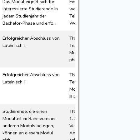
Das Modul eignet sich für
Einführende Informationen
interessierte Studierende in
werden den angemeldeten
jedem Studienjahr der
Teilnehmern in der letzten
Bachelor-Phase und erfo...
Woche vor Vorlesungsbeg...
Erfolgreicher Abschluss von
TN-Plätze: 35 je Gruppe
Lateinisch I.
Termin der 1. Sitzung des
Moduls: https://www.klass-
phil.ruhr-uni-bochum.de/...
Erfolgreicher Abschluss von
TN-Plätze: 35 je Gruppe
Lateinisch II.
Termin der 1. Sitzung des
Moduls: Der Kurs Lateinisch
III beginnt nach dem Z...
Studierende, die einen
TN-Plätze: 10/50 Termin der
Modulteil im Rahmen eines
1. Sitzung: s.
anderen Moduls belegen,
Veranstaltungsbeschreibung
können an diesem Modul
Anmeldung: Die Anmeldung
nich...
erfol...