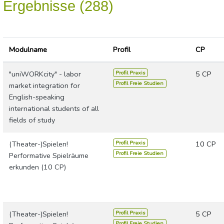
Ergebnisse (288)
Modulname
Profil
CP
Profil Praxis
"uniWORKcity" - labor
5 CP
Profil Freie Studien
market integration for
English-speaking
international students of all
fields of study
Profil Praxis
(Theater-)Spielen!
10 CP
Profil Freie Studien
Performative Spielräume
erkunden (10 CP)
Profil Praxis
(Theater-)Spielen!
5 CP
Profil Freie Studien