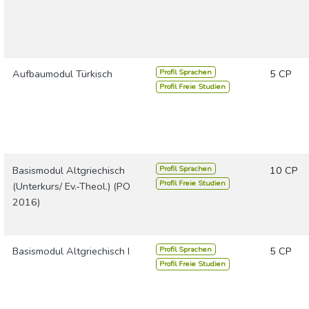
Profil Sprachen
Aufbaumodul Türkisch
5 CP
Profil Freie Studien
Profil Sprachen
Basismodul Altgriechisch
10 CP
Profil Freie Studien
(Unterkurs/ Ev.-Theol.) (PO
2016)
Profil Sprachen
Basismodul Altgriechisch I
5 CP
Profil Freie Studien