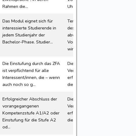
Rahmen die...
Uh...
Das Modul eignet sich für
Termin der ersten Sitzung
interessierte Studierende in
des Moduls: Falls
jedem Studienjahr der
abweichend vom
Bachelor-Phase. Studier...
Vorlesungsbeginn, weisen
wir unter http:/...
Die Einstufung durch das ZFA
Die Anmeldung zu den
ist verpflichtend für alle
Veranstaltungen des ZFA
Interessent/innen, die – wenn
erfolgt ausschließlich über
auch noch so g...
die Veranstaltungsebene in...
Erfolgreicher Abschluss der
Die Anmeldung zu den
vorangegangenen
Veranstaltungen des ZFA
Kompetenzstufe A1/A2 oder
erfolgt ausschließlich über
Einstufung für die Stufe A2
die Veranstaltungsebene in...
od...