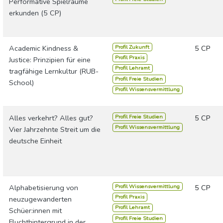
Performative Spielräume
erkunden (5 CP)
Profil Zukunft
Academic Kindness &
5 CP
Profil Praxis
Justice: Prinzipien für eine
Profil Lehramt
tragfähige Lernkultur (RUB-
Profil Freie Studien
School)
Profil Wissensvermittlung
Profil Freie Studien
Alles verkehrt? Alles gut?
5 CP
Profil Wissensvermittlung
Vier Jahrzehnte Streit um die
deutsche Einheit
Profil Wissensvermittlung
Alphabetisierung von
5 CP
Profil Praxis
neuzugewanderten
Profil Lehramt
Schüer:innen mit
Profil Freie Studien
Fluchthintergrund in der