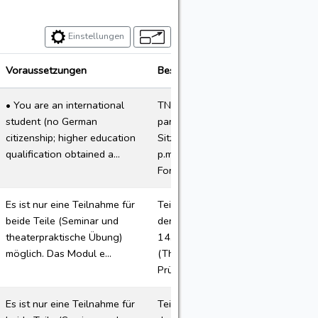
Einstellungen
Voraussetzungen
Besonderheiten
• You are an international
TN-Plätze: 15/30
student (no German
participants Termin der 1.
citizenship; higher education
Sitzung: 1 4 .10.20 26 , 2-4
qualification obtained a...
p.m. at Zoom Anmeldung:
For...
Es ist nur eine Teilnahme für
Teilnehmerplätze: 6 Termin
beide Teile (Seminar und
der 1. Sitzung: 20.10.2026,
theaterpraktische Übung)
14.15 Uhr, MZ 1/01
möglich. Das Modul e...
(Theatersaal)
Prüfungsterm...
Es ist nur eine Teilnahme für
Teilnehmerplätze: 10 Termin