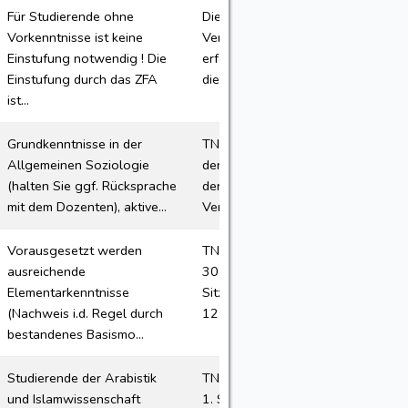
Für Studierende ohne
Die Anmeldung zu den
Vorkenntnisse ist keine
Veranstaltungen des ZFA
Einstufung notwendig ! Die
erfolgt ausschließlich über
Einstufung durch das ZFA
die Veranstaltungsebene in...
ist...
Grundkenntnisse in der
TN-Plätze: 5 je Seminar für
Allgemeinen Soziologie
den Optionalbereich Datum
(halten Sie ggf. Rücksprache
der 1. Sitzung: siehe
mit dem Dozenten), aktive...
Veranstaltungen
Vorausgesetzt werden
TN-Plätze: Für Teil 1 je 20 /
ausreichende
30 Termin der ersten
Elementarkenntnisse
Sitzung: Fr 17.04.2026 10-
(Nachweis i.d. Regel durch
12 s.t. (010045) Di 21....
bestandenes Basismo...
Studierende der Arabistik
TN-Plätze 7 / 15 Termin der
und Islamwissenschaft
1. Sitzung Teil 1: Mi,